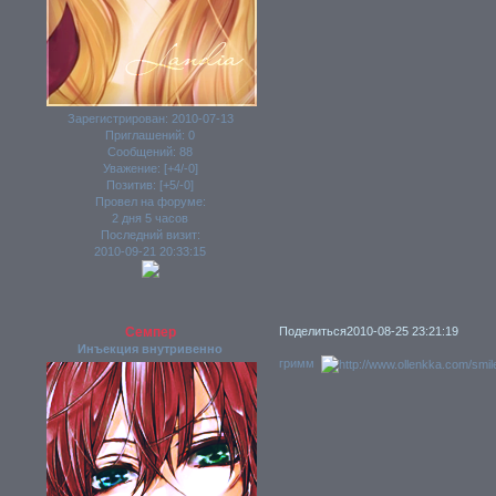
Зарегистрирован
: 2010-07-13
Приглашений:
0
Сообщений:
88
Уважение:
[+4/-0]
Позитив:
[+5/-0]
Провел на форуме:
2 дня 5 часов
Последний визит:
2010-09-21 20:33:15
Семпер
Поделиться
2010-08-25 23:21:19
Инъекция внутривенно
гримм