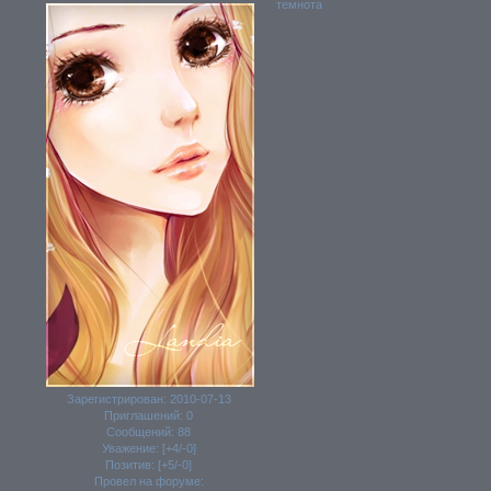
темнота
Зарегистрирован
: 2010-07-13
Приглашений:
0
Сообщений:
88
Уважение:
[+4/-0]
Позитив:
[+5/-0]
Провел на форуме: