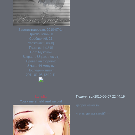
Зарегистрирован
: 2010-07-14
Приглашений:
0
Сообщений:
21
Уважение:
[+0/-0]
Позитив:
[+1/-0]
Пол:
Мужской
Возраст:
88
[1938-06-24]
Провел на форуме:
3 часа 44 минуты
Последний визит:
2011-01-03 12:12:11
Landia
Поделиться
2010-08-07 22:44:19
You - my shield and sword
депресивность
что ты депра такой? ==