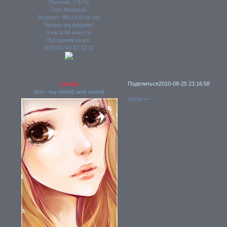
Позитив:
[+1/-0]
Пол:
Мужской
Возраст:
88
[1938-06-24]
Провел на форуме:
3 часа 44 минуты
Последний визит:
2011-01-03 12:12:11
Landia
Поделиться
2010-08-25 23:16:58
You - my shield and sword
троли ==