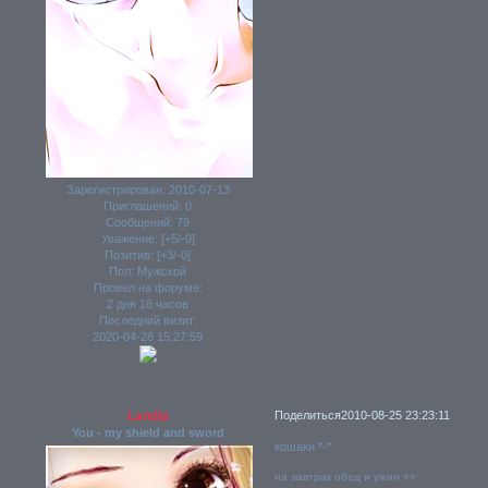
Зарегистрирован
: 2010-07-13
Приглашений:
0
Сообщений:
79
Уважение:
[+5/-0]
Позитив:
[+3/-0]
Пол:
Мужской
Провел на форуме:
2 дня 16 часов
Последний визит:
2020-04-28 15:27:59
Landia
Поделиться
2010-08-25 23:23:11
You - my shield and sword
кошаки *-*
на завтрак обед и ужин ++