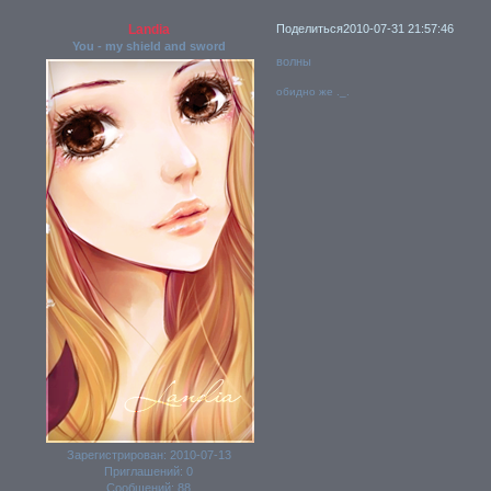
Landia
Поделиться
2010-07-31 21:57:46
You - my shield and sword
волны
обидно же ._.
Зарегистрирован
: 2010-07-13
Приглашений:
0
Сообщений:
88