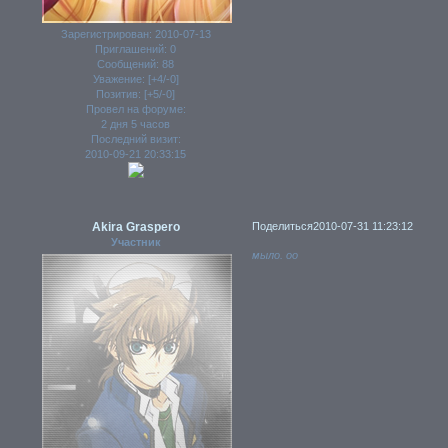
Зарегистрирован
: 2010-07-13
Приглашений:
0
Сообщений:
88
Уважение:
[+4/-0]
Позитив:
[+5/-0]
Провел на форуме:
2 дня 5 часов
Последний визит:
2010-09-21 20:33:15
Akira Graspero
Поделиться
2010-07-31 11:23:12
Участник
мыло. оо