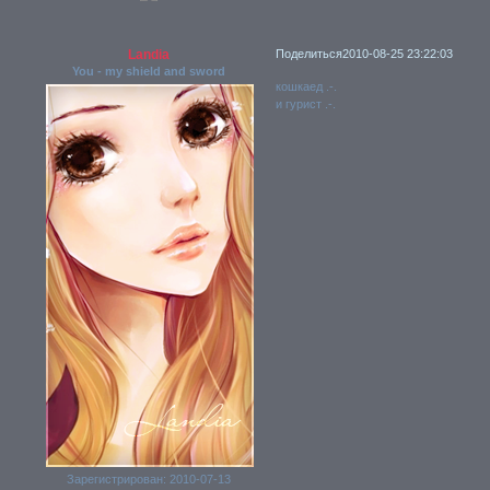
Landia
Поделиться
2010-08-25 23:22:03
You - my shield and sword
кошкаед .-.
и гурист .-.
Зарегистрирован
: 2010-07-13