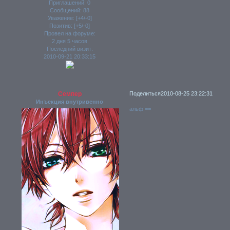
Приглашений:
0
Сообщений:
88
Уважение:
[+4/-0]
Позитив:
[+5/-0]
Провел на форуме:
2 дня 5 часов
Последний визит:
2010-09-21 20:33:15
Семпер
Поделиться
2010-08-25 23:22:31
Инъекция внутривенно
альф ==