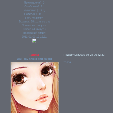
Приглашений:
0
Сообщений:
21
Уважение:
[+0/-0]
Позитив:
[+1/-0]
Пол:
Мужской
Возраст:
88
[1938-06-24]
Провел на форуме:
3 часа 44 минуты
Последний визит:
2011-01-03 12:12:11
Landia
Поделиться
2010-08-25 00:52:32
You - my shield and sword
толпа