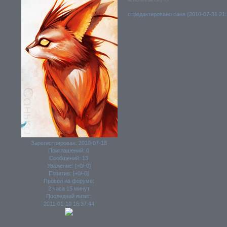
не любите вы себу >>
отредактировано саня (2010-07-31 21:
Зарегистрирован
: 2010-07-18
Приглашений:
0
Сообщений:
13
Уважение:
[+0/-0]
Позитив:
[+0/-0]
Провел на форуме:
2 часа 15 минут
Последний визит:
2011-01-10 16:37:44