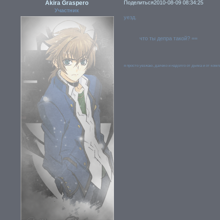
Akira Graspero
Поделиться
2010-08-09 08:34:25
Участник
уезд.
что ты депра такой? ==
я просто уезжаю, далеко и надолго от дыма и от комп