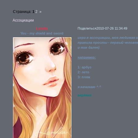
Страница:
1
2
»
Ассоциации
Landia
Поделиться
2010-07-26 11:34:49
You - my shield and sword
игра в ассоциации, моя любимая 
правила просты - первый человек
и так далее)
например:
1: арбуз
2: лето
3: пляж
я начинаю ^ ^
верёвка