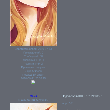
Зарегистрирован
: 2010-07-13
Приглашений:
0
Сообщений:
88
Уважение:
[+4/-0]
Позитив:
[+5/-0]
Провел на форуме:
2 дня 5 часов
Последний визит:
2010-09-21 20:33:15
Саня
Поделиться
2010-07-31 21:33:27
В ожидании тигрушки
море *о*