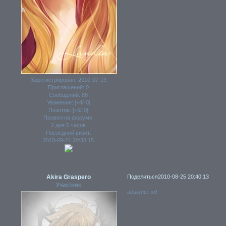
Зарегистрирован
: 2010-07-13
Приглашений:
0
Сообщений:
88
Уважение:
[+4/-0]
Позитив:
[+5/-0]
Провел на форуме:
2 дня 5 часов
Последний визит:
2010-09-21 20:33:15
Akira Graspero
Поделиться
2010-08-25 20:40:13
Участник
идиоты. xd