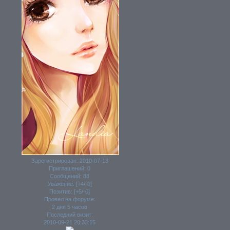
Зарегистрирован
: 2010-07-13
Приглашений:
0
Сообщений:
88
Уважение:
[+4/-0]
Позитив:
[+5/-0]
Провел на форуме:
2 дня 5 часов
Последний визит:
2010-09-21 20:33:15