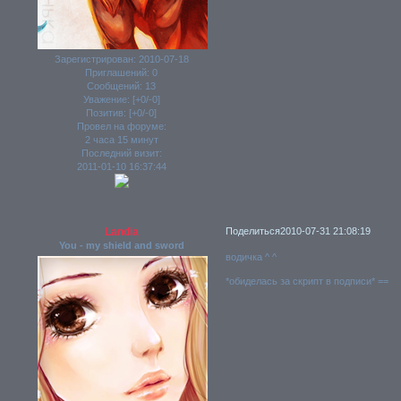
Зарегистрирован
: 2010-07-18
Приглашений:
0
Сообщений:
13
Уважение:
[+0/-0]
Позитив:
[+0/-0]
Провел на форуме:
2 часа 15 минут
Последний визит:
2011-01-10 16:37:44
Landia
Поделиться
2010-07-31 21:08:19
You - my shield and sword
водичка ^ ^
*обиделась за скрипт в подписи* ==