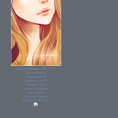
Зарегистрирован
: 2010-07-13
Приглашений:
0
Сообщений:
88
Уважение:
[+4/-0]
Позитив:
[+5/-0]
Провел на форуме:
2 дня 5 часов
Последний визит:
2010-09-21 20:33:15