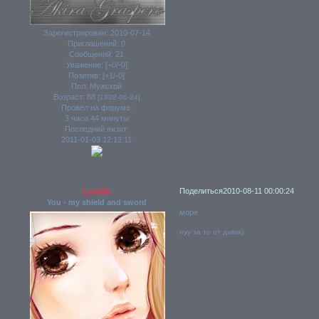
Зарегистрирован
: 2010-07-14
Приглашений:
0
Сообщений:
21
Уважение:
[+0/-0]
Позитив:
[+1/-0]
Пол:
Мужской
Возраст:
88
[1938-06-24]
Провел на форуме:
3 часа 44 минуты
Последний визит:
2011-01-03 12:12:11
Landia
Поделиться
2010-08-11 00:00:24
You - my shield and sword
море
нуу за то от дыма)