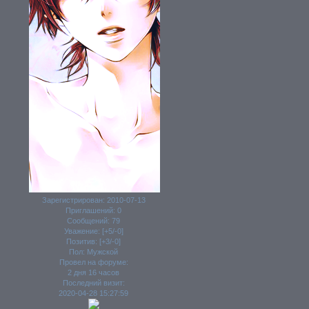
Зарегистрирован
: 2010-07-13
Приглашений:
0
Сообщений:
79
Уважение:
[+5/-0]
Позитив:
[+3/-0]
Пол:
Мужской
Провел на форуме:
2 дня 16 часов
Последний визит:
2020-04-28 15:27:59