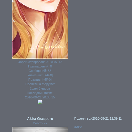
Зарегистрирован
: 2010-07-13
Приглашений:
0
Сообщений:
88
Уважение:
[+4/-0]
Позитив:
[+5/-0]
Провел на форуме:
2 дня 5 часов
Последний визит:
2010-09-21 20:33:15
Akira Graspero
Поделиться
2010-08-21 12:39:11
Участник
пляж.