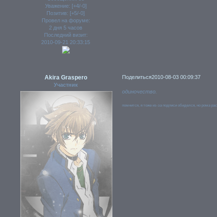
Уважение:
[+4/-0]
Позитив:
[+5/-0]
Провел на форуме:
2 дня 5 часов
Последний визит:
2010-09-21 20:33:15
Akira Graspero
Поделиться
2010-08-03 00:09:37
Участник
одиночество.
помнится, я тоже из-за подписи обиделся, но рома ра